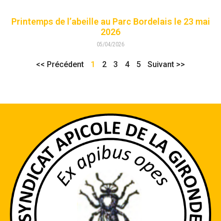
Printemps de l’abeille au Parc Bordelais le 23 mai
2026
05/04/2026
<< Précédent
1
2
3
4
5
Suivant >>