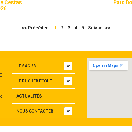
de Cestas
Parc Bo
026
<< Précédent
1
2
3
4
5
Suivant >>
LE SAG 33
E
LE RUCHER ÉCOLE
ACTUALITÉS
S
NOUS CONTACTER
Mentions légales – Politique de confidentialité