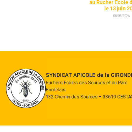
au Rucher Ecole 
le 13 juin 2
06/06/2026
SYNDICAT APICOLE de la GIROND
Ruchers Écoles des Sources et du Parc
Bordelais
132 Chemin des Sources – 33610 CESTA