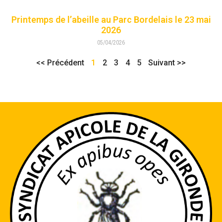
Printemps de l’abeille au Parc Bordelais le 23 mai
2026
05/04/2026
<< Précédent
1
2
3
4
5
Suivant >>