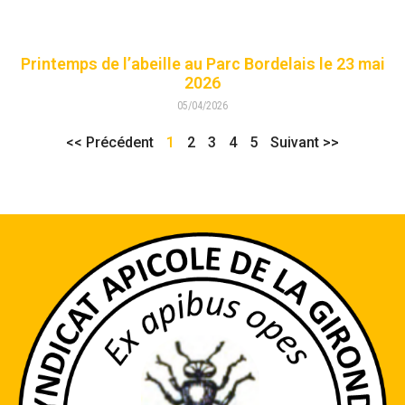
Printemps de l’abeille au Parc Bordelais le 23 mai
2026
05/04/2026
<< Précédent
1
2
3
4
5
Suivant >>