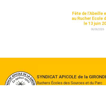
Fête de l’Abeille 
au Rucher Ecole 
le 13 juin 2
06/06/2026
SYNDICAT APICOLE de la GIROND
Ruchers Écoles des Sources et du Parc
Bordelais
132 Chemin des Sources – 33610 CESTA