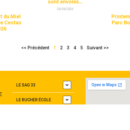
sont envolés…
26/04/2026
et du Miel
Printemp
de Cestas
Parc Bo
026
<< Précédent
1
2
3
4
5
Suivant >>
LE SAG 33
E
LE RUCHER ÉCOLE
ACTUALITÉS
S
NOUS CONTACTER