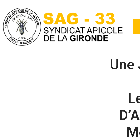
Une 
L
D’A
Mé