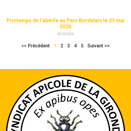
Printemps de l’abeille au Parc Bordelais le 23 mai
2026
05/04/2026
<< Précédent
1
2
3
4
5
Suivant >>