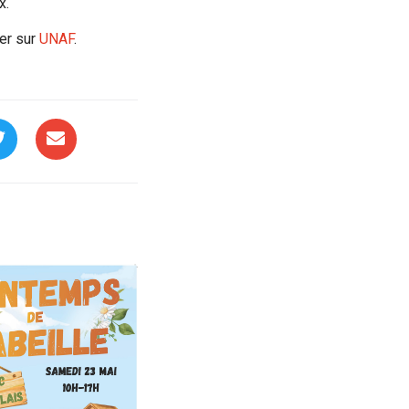
x.
er sur
UNAF
.