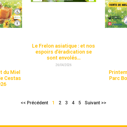
Le Frelon asiatique : et nos
espoirs d’éradication se
sont envolés…
26/04/2026
et du Miel
Printemp
de Cestas
Parc Bo
026
<< Précédent
1
2
3
4
5
Suivant >>