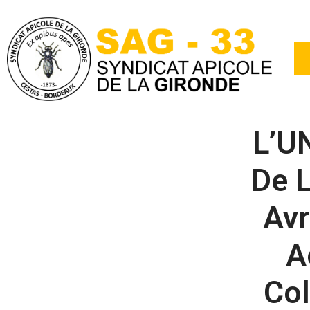
L’U
De L
Avr
A
Col