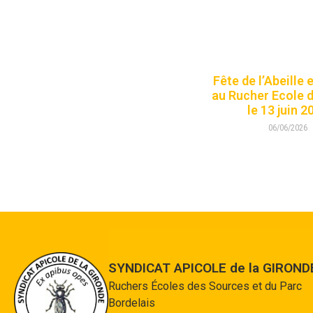
Fête de l’Abeille 
au Rucher Ecole 
le 13 juin 2
06/06/2026
SYNDICAT APICOLE de la GIROND
Ruchers Écoles des Sources et du Parc
Bordelais