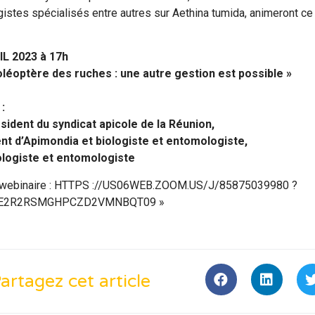
stes spécialisés entre autres sur Aethina tumida, animeront ce
IL 2023 à 17h
oléoptère des ruches : une autre gestion est possible »
:
sident du syndicat apicole de la Réunion,
ent d’Apimondia et biologiste et entomologiste,
ologiste et entomologiste
u webinaire : HTTPS ://US06WEB.ZOOM.US/J/85875039980 ?
E2R2RSMGHPCZD2VMNBQT09 »
artagez cet article