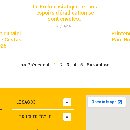
Le Frelon asiatique : et nos
espoirs d’éradication se
sont envolés…
26/04/2026
et du Miel
Printemp
de Cestas
Parc Bo
026
<< Précédent
1
2
3
4
5
Suivant >>
LE SAG 33
E
LE RUCHER ÉCOLE