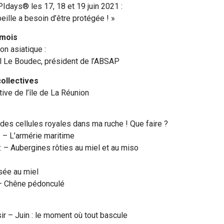
Idays® les 17, 18 et 19 juin 2021 :
beille a besoin d’être protégée ! »
 mois
lon asiatique :
l Le Boudec, président de l’ABSAP
collectives
tive de l’île de La Réunion
 des cellules royales dans ma ruche ! Que faire ?
 – L’armérie maritime
 : – Aubergines rôties au miel et au miso
sée au miel
 – Chêne pédonculé
sir – Juin : le moment où tout bascule