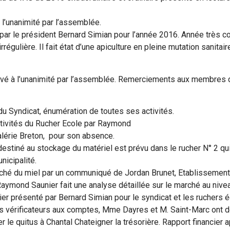
l’unanimité par l’assemblée.
par le président Bernard Simian pour l’année 2016. Année très 
régulière. Il fait état d’une apiculture en pleine mutation sanitair
uvé à l’unanimité par l’assemblée. Remerciements aux membres d
du Syndicat, énumération de toutes ses activités.
ivités du Rucher Ecole par Raymond
alérie Breton, pour son absence.
estiné au stockage du matériel est prévu dans le rucher N° 2 qu
nicipalité.
ché du miel par un communiqué de Jordan Brunet, Etablissement
aymond Saunier fait une analyse détaillée sur le marché au nive
ier présenté par Bernard Simian pour le syndicat et les ruchers é
les vérificateurs aux comptes, Mme Dayres et M. Saint-Marc ont
r le quitus à Chantal Chateigner la trésorière. Rapport financier 