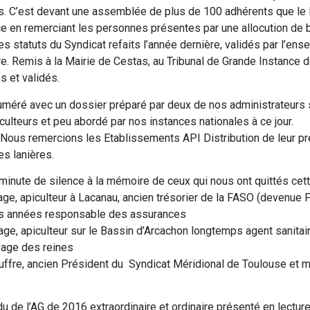
. C’est devant une assemblée de plus de 100 adhérents que le 
e en remerciant les personnes présentes par une allocution de b
les statuts du Syndicat refaits l’année dernière, validés par l’e
re. Remis à la Mairie de Cestas, au Tribunal de Grande Instance d
s et validés.
numéré avec un dossier préparé par deux de nos administrateurs sur
culteurs et peu abordé par nos instances nationales à ce jour.
Nous remercions les Etablissements API Distribution de leur pr
s lanières.
nute de silence à la mémoire de ceux qui nous ont quittés cett
ge, apiculteur à Lacanau, ancien trésorier de la FASO (devenue F
s années responsable des assurances
ge, apiculteur sur le Bassin d’Arcachon longtemps agent sanitaire
vage des reines
uffre, ancien Président du Syndicat Méridional de Toulouse et
de l’AG de 2016 extraordinaire et ordinaire présenté en lecture