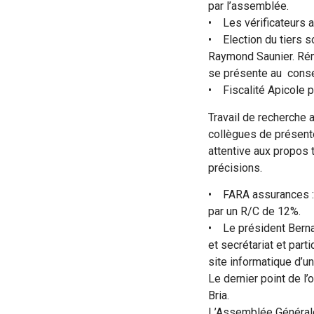
par l’assemblée.
• Les vérificateurs 
• Election du tiers so
Raymond Saunier. Rémy
se présente au consei
• Fiscalité Apicole p
Travail de recherche 
collègues de présente
attentive aux propos 
précisions.
• FARA assurances : 
par un R/C de 12%.
• Le président Bernar
et secrétariat et par
site informatique d’u
Le dernier point de l
Bria.
L’Assemblée Générale 