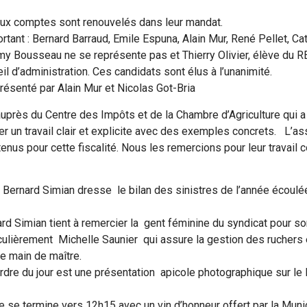
aux comptes sont renouvelés dans leur mandat.
rtant : Bernard Barraud, Emile Espuna, Alain Mur, René Pellet, Ca
 Bousseau ne se représente pas et Thierry Olivier, élève du RE
l d’administration. Ces candidats sont élus à l’unanimité.
résenté par Alain Mur et Nicolas Got-Bria
auprès du Centre des Impôts et de la Chambre d’Agriculture qui 
r un travail clair et explicite avec des exemples concrets. L’a
tenus pour cette fiscalité. Nous les remercions pour leur travail 
Bernard Simian dresse le bilan des sinistres de l’année écoulé
d Simian tient à remercier la gent féminine du syndicat pour son
ticulièrement Michelle Saunier qui assure la gestion des ruchers 
ne main de maître.
’ordre du jour est une présentation apicole photographique sur le
se termine vers 12h15 avec un vin d’honneur offert par la Muni