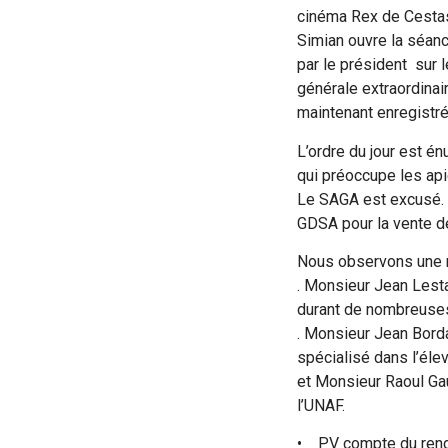
cinéma Rex de Cestas
Simian ouvre la séanc
par le président sur 
générale extraordinai
maintenant enregistré
L’ordre du jour est é
qui préoccupe les api
Le SAGA est excusé. 
GDSA pour la vente de
Nous observons une mi
. Monsieur Jean Lesta
durant de nombreuse
. Monsieur Jean Borda
spécialisé dans l’éle
et Monsieur Raoul Ga
l’UNAF.
• PV compte du rendu 